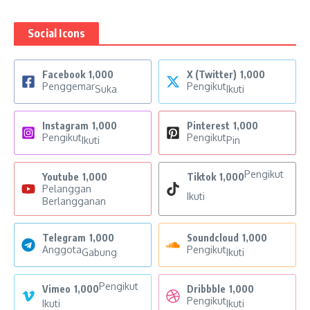
Social Icons
Facebook
1,000
X (Twitter)
1,000
Penggemar
Pengikut
Suka
Ikuti
Instagram
1,000
Pinterest
1,000
Pengikut
Pengikut
Ikuti
Pin
Pengikut
Youtube
1,000
Tiktok
1,000
Pelanggan
Ikuti
Berlangganan
Telegram
1,000
Soundcloud
1,000
Anggota
Pengikut
Gabung
Ikuti
Pengikut
Vimeo
1,000
Dribbble
1,000
Pengikut
Ikuti
Ikuti