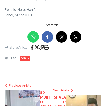
Penulis: Nurul Hanifah
Editor, M.Khoirul A
Share this…
Share Article
Tag:
sdm19
Previous Article
Next Article
SD
MUJIT
SHALA
U
T: