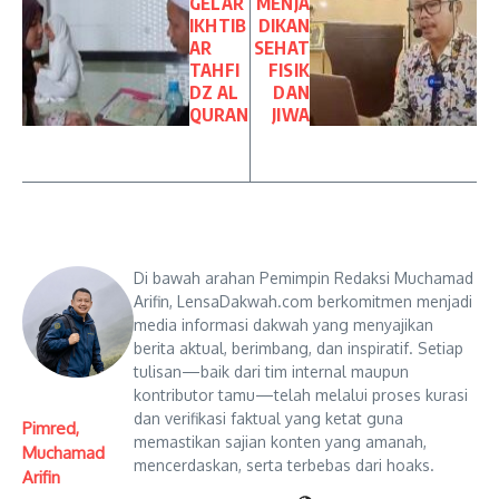
GELAR
MENJA
IKHTIB
DIKAN
AR
SEHAT
TAHFI
FISIK
DZ AL
DAN
QURAN
JIWA
Di bawah arahan Pemimpin Redaksi Muchamad
Arifin, LensaDakwah.com berkomitmen menjadi
media informasi dakwah yang menyajikan
berita aktual, berimbang, dan inspiratif. Setiap
tulisan—baik dari tim internal maupun
kontributor tamu—telah melalui proses kurasi
dan verifikasi faktual yang ketat guna
Pimred,
memastikan sajian konten yang amanah,
Muchamad
mencerdaskan, serta terbebas dari hoaks.
Arifin