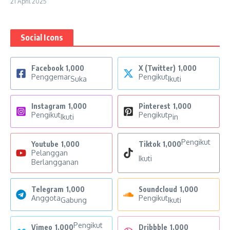
21 April 2025
Social Icons
Facebook
1,000
X (Twitter)
1,000
Penggemar
Pengikut
Suka
Ikuti
Instagram
1,000
Pinterest
1,000
Pengikut
Pengikut
Ikuti
Pin
Pengikut
Youtube
1,000
Tiktok
1,000
Pelanggan
Ikuti
Berlangganan
Telegram
1,000
Soundcloud
1,000
Anggota
Pengikut
Gabung
Ikuti
Pengikut
Vimeo
1,000
Dribbble
1,000