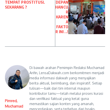
TEMPAT PROSTITUSI.
DEPAN
SEKARANG ?
HANCU
R
KAREN
A
FAKTO
R INI ..!
Di bawah arahan Pemimpin Redaksi Muchamad
Arifin, LensaDakwah.com berkomitmen menjadi
media informasi dakwah yang menyajikan
berita aktual, berimbang, dan inspiratif. Setiap
tulisan—baik dari tim internal maupun
kontributor tamu—telah melalui proses kurasi
dan verifikasi faktual yang ketat guna
Pimred,
memastikan sajian konten yang amanah,
Muchamad
mencerdaskan, serta terbebas dari hoaks.