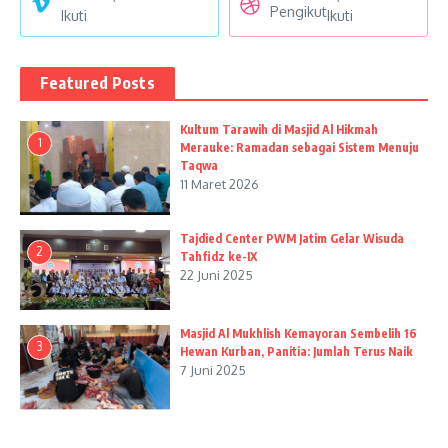
Pengikut
Ikuti
Ikuti
Featured Posts
Kultum Tarawih di Masjid Al Hikmah
1
Merauke: Ramadan sebagai Sistem Menuju
Taqwa
11 Maret 2026
Tajdied Center PWM Jatim Gelar Wisuda
2
Tahfidz ke-IX
22 Juni 2025
Masjid Al Mukhlish Kemayoran Sembelih 16
3
Hewan Kurban, Panitia: Jumlah Terus Naik
7 Juni 2025