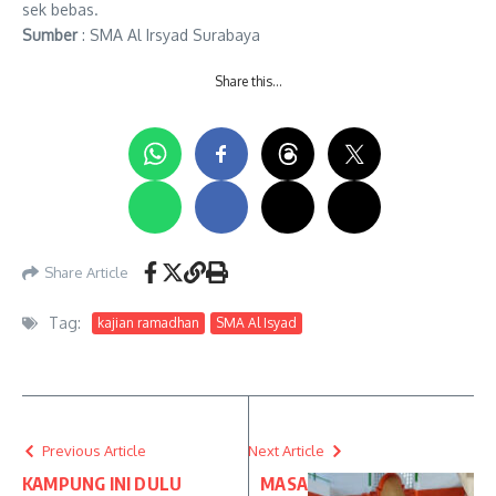
sek bebas.
Sumber
: SMA Al Irsyad Surabaya
Share this…
Share Article
Tag:
kajian ramadhan
SMA Al Isyad
Previous Article
Next Article
KAMPUNG INI DULU
MASA