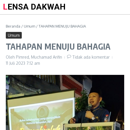
LENSA DAKWAH
Beranda
/
Umum
/
TAHAPAN MENUJU BAHAGIA
Umum
TAHAPAN MENUJU BAHAGIA
Oleh
Pimred, Muchamad Arifin
Tidak ada komentar
11 Juli 2023
7:12 am