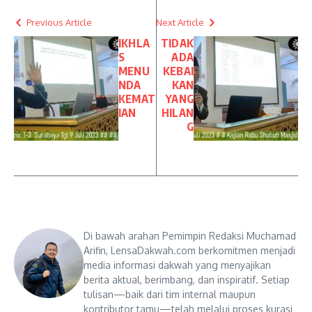
Previous Article
Next Article
IKHLA
TIDAK
S
ADA
MENU
KEBAI
NDA
KAN
KEMAT
YANG
IAN
HILAN
G
Di bawah arahan Pemimpin Redaksi Muchamad
Arifin, LensaDakwah.com berkomitmen menjadi
media informasi dakwah yang menyajikan
berita aktual, berimbang, dan inspiratif. Setiap
tulisan—baik dari tim internal maupun
kontributor tamu—telah melalui proses kurasi