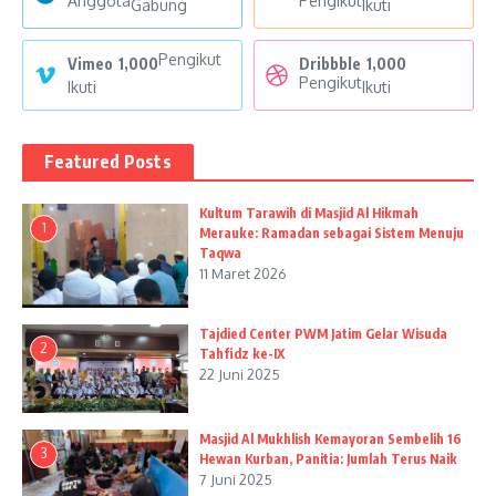
Anggota
Pengikut
Gabung
Ikuti
Pengikut
Vimeo
1,000
Dribbble
1,000
Pengikut
Ikuti
Ikuti
Featured Posts
Kultum Tarawih di Masjid Al Hikmah
1
Merauke: Ramadan sebagai Sistem Menuju
Taqwa
11 Maret 2026
Tajdied Center PWM Jatim Gelar Wisuda
2
Tahfidz ke-IX
22 Juni 2025
Masjid Al Mukhlish Kemayoran Sembelih 16
3
Hewan Kurban, Panitia: Jumlah Terus Naik
7 Juni 2025