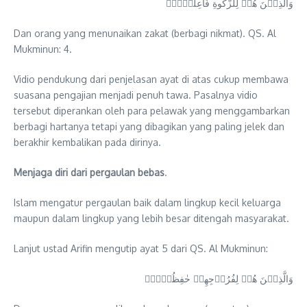
وَالَّذِيۡنَ هُمۡ لِلزَّكٰوةِ فَاعِلُوۡنَۙ
Dan orang yang menunaikan zakat (berbagi nikmat). QS. Al
Mukminun: 4.
Vidio pendukung dari penjelasan ayat di atas cukup membawa
suasana pengajian menjadi penuh tawa. Pasalnya vidio
tersebut diperankan oleh para pelawak yang menggambarkan
berbagi hartanya tetapi yang dibagikan yang paling jelek dan
berakhir kembalikan pada dirinya.
Menjaga diri dari pergaulan bebas
.
Islam mengatur pergaulan baik dalam lingkup kecil keluarga
maupun dalam lingkup yang lebih besar ditengah masyarakat.
Lanjut ustad Arifin mengutip ayat 5 dari QS. Al Mukminun:
وَالَّذِيۡنَ هُمۡ لِفُرُوۡجِهِمۡ حٰفِظُوۡنَۙ