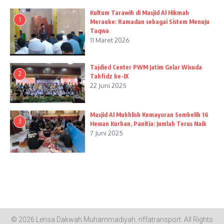
Kultum Tarawih di Masjid Al Hikmah
1
Merauke: Ramadan sebagai Sistem Menuju
Taqwa
11 Maret 2026
Tajdied Center PWM Jatim Gelar Wisuda
2
Tahfidz ke-IX
22 Juni 2025
Masjid Al Mukhlish Kemayoran Sembelih 16
3
Hewan Kurban, Panitia: Jumlah Terus Naik
7 Juni 2025
© 2026 Lensa Dakwah Muhammadiyah.
riffatransport
. All Rights