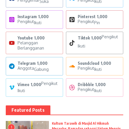
Penggemar
Pengikut
Suka
Ikuti
Instagram
1,000
Pinterest
1,000
Pengikut
Pengikut
Ikuti
Pin
Pengikut
Youtube
1,000
Tiktok
1,000
Pelanggan
Ikuti
Berlangganan
Telegram
1,000
Soundcloud
1,000
Anggota
Pengikut
Gabung
Ikuti
Pengikut
Vimeo
1,000
Dribbble
1,000
Pengikut
Ikuti
Ikuti
Featured Posts
Kultum Tarawih di Masjid Al Hikmah
1
Merauke: Ramadan sebagai Sistem Menuju