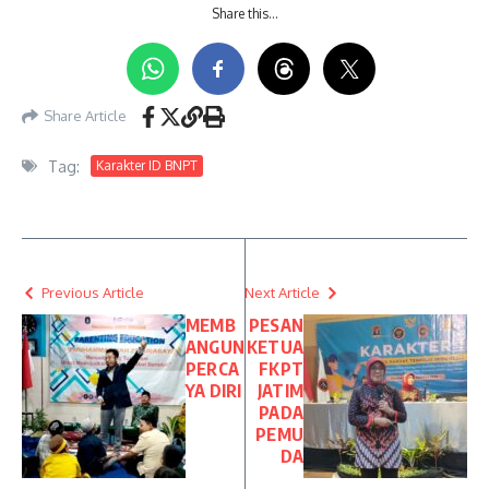
Share this…
Share Article
Tag:
Karakter ID BNPT
Previous Article
Next Article
MEMB
PESAN
ANGUN
KETUA
PERCA
FKPT
YA DIRI
JATIM
PADA
PEMU
DA