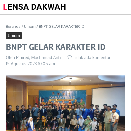
LENSA DAKWAH
Beranda
/
Umum
/
BNPT GELAR KARAKTER ID
Umum
BNPT GELAR KARAKTER ID
Oleh
Pimred, Muchamad Arifin
Tidak ada komentar
15 Agustus 2023
10:05 am