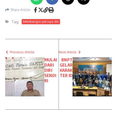
Share Article
Tag:
Membangun percaya diri
Previous Article
Next Article
MULAI
BNPT
DARI
GELAR
DIRI
KARAK
SENDI
TER ID
RI