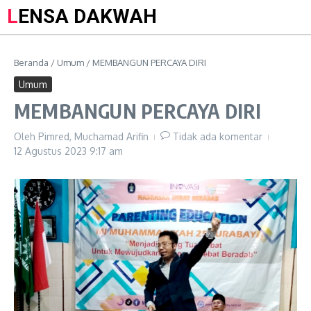
LENSA DAKWAH
Beranda
/
Umum
/
MEMBANGUN PERCAYA DIRI
Umum
MEMBANGUN PERCAYA DIRI
Oleh
Pimred, Muchamad Arifin
Tidak ada komentar
12 Agustus 2023
9:17 am