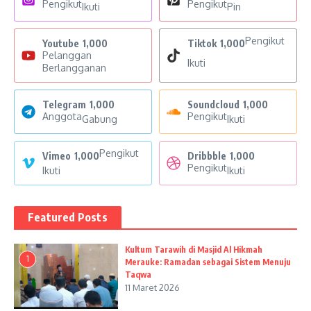
Pengikut
Pengikut
Ikuti
Pin
Pengikut
Youtube
1,000
Tiktok
1,000
Pelanggan
Ikuti
Berlangganan
Telegram
1,000
Soundcloud
1,000
Anggota
Pengikut
Gabung
Ikuti
Pengikut
Vimeo
1,000
Dribbble
1,000
Pengikut
Ikuti
Ikuti
Featured Posts
Kultum Tarawih di Masjid Al Hikmah
1
Merauke: Ramadan sebagai Sistem Menuju
Taqwa
11 Maret 2026