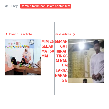
Tag:
sambut tahun baru islam nonton film
Previous Article
Next Article
MIM 25
SEMAN
GELAR
GAT
MATSA
HIJRAH
MAH
TINGG
ALKAN
5 M
LAKSA
NAKAN
5 B