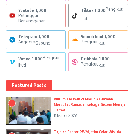
Pengikut
Youtube
1,000
Tiktok
1,000
Pelanggan
Ikuti
Berlangganan
Telegram
1,000
Soundcloud
1,000
Anggota
Pengikut
Gabung
Ikuti
Pengikut
Vimeo
1,000
Dribbble
1,000
Pengikut
Ikuti
Ikuti
Featured Posts
Kultum Tarawih di Masjid Al Hikmah
1
Merauke: Ramadan sebagai Sistem Menuju
Taqwa
11 Maret 2026
Tajdied Center PWM Jatim Gelar Wisuda