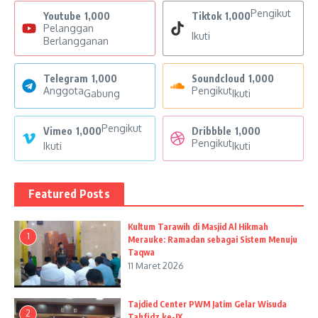
Pengikut
Youtube
1,000
Tiktok
1,000
Pelanggan
Ikuti
Berlangganan
Telegram
1,000
Soundcloud
1,000
Anggota
Pengikut
Gabung
Ikuti
Pengikut
Vimeo
1,000
Dribbble
1,000
Pengikut
Ikuti
Ikuti
Featured Posts
Kultum Tarawih di Masjid Al Hikmah
1
Merauke: Ramadan sebagai Sistem Menuju
Taqwa
11 Maret 2026
Tajdied Center PWM Jatim Gelar Wisuda
2
Tahfidz ke-IX