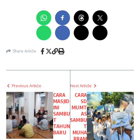
Share Article
Previous Article
Next Article
CARA
CARA
MASJID
SD
INI
MUMT
SAMBU
AS
T
SAMBU
TAHUN
T
BARU
MUHA
RRAM