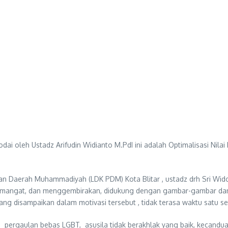
ai oleh Ustadz Arifudin Widianto M.PdI ini adalah Optimalisasi Ni
 Daerah Muhammadiyah (LDK PDM) Kota Blitar , ustadz drh Sri Wid
semangat, dan menggembirakan, didukung dengan gambar-gambar dan
g disampaikan dalam motivasi tersebut , tidak terasa waktu satu set
h, pergaulan bebas LGBT, asusila tidak berakhlak yang baik, kecan