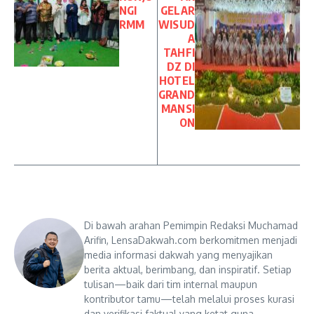
NGI
GELAR
RMM
WISUD
A
TAHFI
DZ DI
HOTEL
GRAND
MANSI
ON
Di bawah arahan Pemimpin Redaksi Muchamad
Arifin, LensaDakwah.com berkomitmen menjadi
media informasi dakwah yang menyajikan
berita aktual, berimbang, dan inspiratif. Setiap
tulisan—baik dari tim internal maupun
kontributor tamu—telah melalui proses kurasi
dan verifikasi faktual yang ketat guna