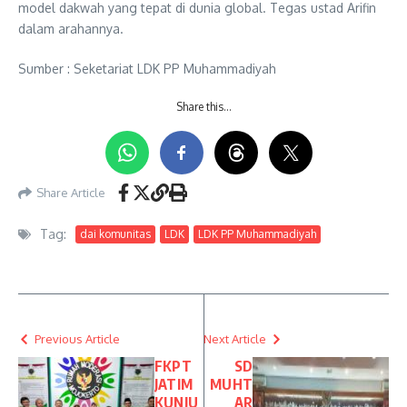
model dakwah yang tepat di dunia global. Tegas ustad Arifin
dalam arahannya.
Sumber : Seketariat LDK PP Muhammadiyah
Share this…
Share Article
Tag:
dai komunitas
LDK
LDK PP Muhammadiyah
Previous Article
Next Article
FKPT
SD
JATIM
MUHT
KUNJU
AR