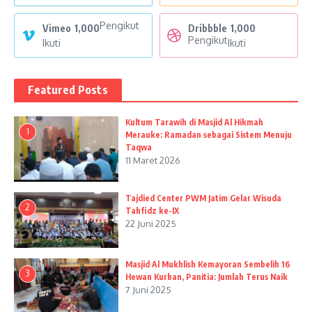
Pengikut
Vimeo
1,000
Dribbble
1,000
Pengikut
Ikuti
Ikuti
Featured Posts
Kultum Tarawih di Masjid Al Hikmah
1
Merauke: Ramadan sebagai Sistem Menuju
Taqwa
11 Maret 2026
Tajdied Center PWM Jatim Gelar Wisuda
2
Tahfidz ke-IX
22 Juni 2025
Masjid Al Mukhlish Kemayoran Sembelih 16
3
Hewan Kurban, Panitia: Jumlah Terus Naik
7 Juni 2025