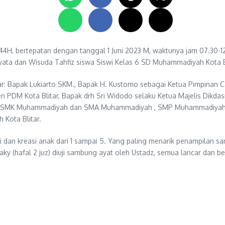
4H, bertepatan dengan tanggal 1 Juni 2023 M, waktunya jam 07.30-12
ta dan Wisuda Tahfiz siswa Siswi Kelas 6 SD Muhammadiyah Kota Blit
ar: Bapak Lukiarto SKM., Bapak H. Kustomo sebagai Ketua Pimpinan
n PDM Kota Blitar, Bapak drh Sri Widodo selaku Ketua Majelis Dikda
ah SMK Muhammadiyah dan SMA Muhammadiyah , SMP Muhammadiyah, T
 Kota Blitar.
 dan kreasi anak dari 1 sampai 5. Yang paling menarik penampilan sa
n Dzaky (hafal 2 juz) diuji sambung ayat oleh Ustadz, semua lancar dan be