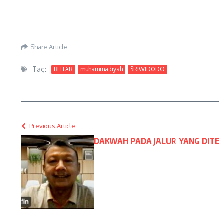
Share Article
Tag:
BLITAR
muhammadiyah
SRIWIDODO
Previous Article
DAKWAH PADA JALUR YANG DIT