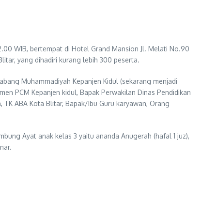
.00 WIB, bertempat di Hotel Grand Mansion Jl. Melati No.90
ar, yang dihadiri kurang lebih 300 peserta.
 Cabang Muhammadiyah Kepanjen Kidul (sekarang menjadi
smen PCM Kepanjen kidul, Bapak Perwakilan Dinas Pendidikan
K ABA Kota Blitar, Bapak/Ibu Guru karyawan, Orang
mbung Ayat anak kelas 3 yaitu ananda Anugerah (hafal 1 juz),
nar.