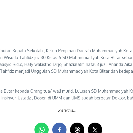
butan Kepala Sekolah , Ketua Pimpinan Daerah Muhammadiyah Kota Bli
 Wisuda Tahfidz juz 30 Kelas 6 SD Muhammadiyah Kota Blitar sebany
aasyid Ridlo, Hafy wakistho Dirjo, Shazialatif; hafal 3 juz : Ananda Aik
am Tahfidz menjadi Unggulan SD Muhammadiyah Kota Blitar dan kedepa
Blitar kepada Orang tua/ wali murid. Lulusan SD Muhammadiyah Kota
r, Insinyur, Ustadz , Dosen di UMM dan UMS sudah bergelar Doktor, ba
Share this…