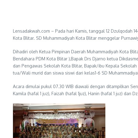
Lensadakwah.com – Pada hari Kamis, tanggal 12 Dzulqodah 144
Kota Blitar. SD Muhammadiyah Kota Blitar menggelar Purnawiya
Dihadiri oleh Ketua Pimpinan Daerah Muhammadiyah Kota Blit
Bendahara PDM Kota Blitar ),Bapak Drs Djarno ketua Dikdasme
dan Pengawas Sekolah Kota Blitar, Bapak/ibu Kepala Sekol
tua/Wali murid dan siswa siswi dari kelas1-6 SD Muhammadiyah
Acara dimulai pukul 07.30 WIB diawali dengan ditampilkan Seni
Kamila (hafal 1 juz), Faizah (hafal 1juz), Hanin (hafal 1 juz) da