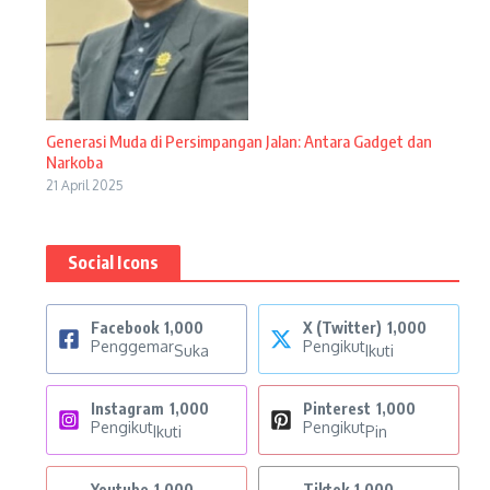
Generasi Muda di Persimpangan Jalan: Antara Gadget dan
Narkoba
21 April 2025
Social Icons
Facebook
1,000
X (Twitter)
1,000
Penggemar
Pengikut
Suka
Ikuti
Instagram
1,000
Pinterest
1,000
Pengikut
Pengikut
Ikuti
Pin
Youtube
1,000
Tiktok
1,000