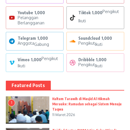
Pengikut
Youtube
1,000
Tiktok
1,000
Pelanggan
Ikuti
Berlangganan
Telegram
1,000
Soundcloud
1,000
Anggota
Pengikut
Gabung
Ikuti
Pengikut
Vimeo
1,000
Dribbble
1,000
Pengikut
Ikuti
Ikuti
Featured Posts
Kultum Tarawih di Masjid Al Hikmah
1
Merauke: Ramadan sebagai Sistem Menuju
Taqwa
11 Maret 2026