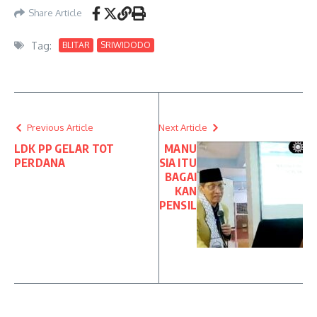
Share Article
Tag:
BLITAR
SRIWIDODO
Previous Article
Next Article
LDK PP GELAR TOT
MANU
PERDANA
SIA ITU
BAGAI
KAN
PENSIL