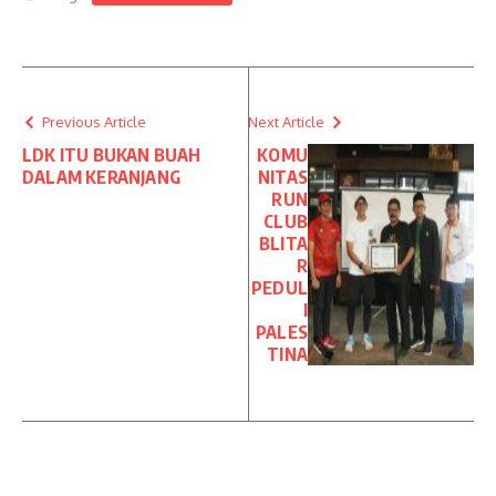
Previous Article
Next Article
LDK ITU BUKAN BUAH
KOMU
DALAM KERANJANG
NITAS
RUN
CLUB
BLITA
R
PEDUL
I
PALES
TINA