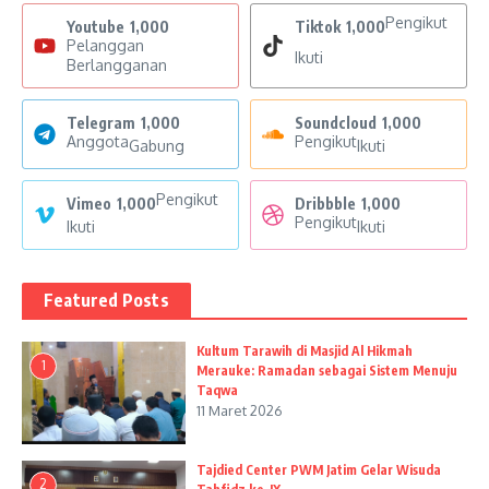
Pengikut
Youtube
1,000
Tiktok
1,000
Pelanggan
Ikuti
Berlangganan
Telegram
1,000
Soundcloud
1,000
Anggota
Pengikut
Gabung
Ikuti
Pengikut
Vimeo
1,000
Dribbble
1,000
Pengikut
Ikuti
Ikuti
Featured Posts
Kultum Tarawih di Masjid Al Hikmah
1
Merauke: Ramadan sebagai Sistem Menuju
Taqwa
11 Maret 2026
Tajdied Center PWM Jatim Gelar Wisuda
2