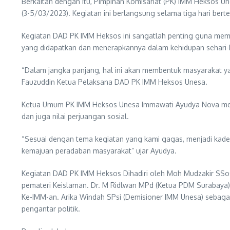
Berkaitan dengan itu, Pimpinan Komisariat (PK) IMM Heksos 
(3-5/03/2023). Kegiatan ini berlangsung selama tiga hari be
Kegiatan DAD PK IMM Heksos ini sangatlah penting guna me
yang didapatkan dan menerapkannya dalam kehidupan sehari-
“Dalam jangka panjang, hal ini akan membentuk masyarakat 
Fauzuddin Ketua Pelaksana DAD PK IMM Heksos Unesa.
Ketua Umum PK IMM Heksos Unesa Immawati Ayudya Nova menjela
dan juga nilai perjuangan sosial.
“Sesuai dengan tema kegiatan yang kami gagas, menjadi kad
kemajuan peradaban masyarakat” ujar Ayudya.
Kegiatan DAD PK IMM Heksos Dihadiri oleh Moh Mudzakir SS
pemateri Keislaman. Dr. M Ridlwan MPd (Ketua PDM Surabaya
Ke-IMM-an. Arika Windah SPsi (Demisioner IMM Unesa) sebaga
pengantar politik.