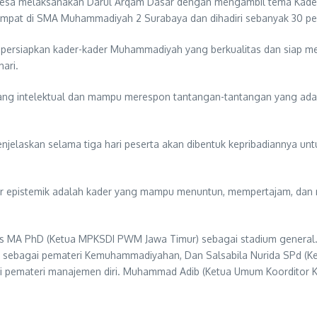
Unesa melaksanakan Darul Arqam Dasar dengan mengambil tema Kader 
rtempat di SMA Muhammadiyah 2 Surabaya dan dihadiri sebanyak 30 p
mpersiapkan kader-kader Muhammadiyah yang berkualitas dan siap 
hari.
yang intelektual dan mampu merespon tantangan-tantangan yang ad
skan selama tiga hari peserta akan dibentuk kepribadiannya untuk s
er epistemik adalah kader yang mampu menuntun, mempertajam, dan 
os MA PhD (Ketua MPKSDI PWM Jawa Timur) sebagai stadium general
) sebagai pemateri Kemuhammadiyahan, Dan Salsabila Nurida SPd (K
i pemateri manajemen diri. Muhammad Adib (Ketua Umum Koorditor K