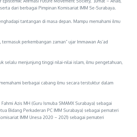
Epistemik: Afirmasi Future Movement Society, Jumat – Ahad,
eserta dari berbagai Pimpinan Komisariat IMM Se-Surabaya.
menghadapi tantangan di masa depan. Mampu memahami ilmu
a, termasuk perkembangan zaman” ujar Immawan As’ad
elalu menjunjung tinggi nilai-nilai islam, ilmu pengetahuan,
memahami berbagai cabang ilmu secara terstuktur dalam
. Fahmi Azis MH (Guru Ismuba SMAMX Surabaya) sebagai
etua Bidang Perkaderan PC IMM Surabaya) sebagai pemateri
omisariat IMM Unesa 2020 – 2021) sebagai pemateri