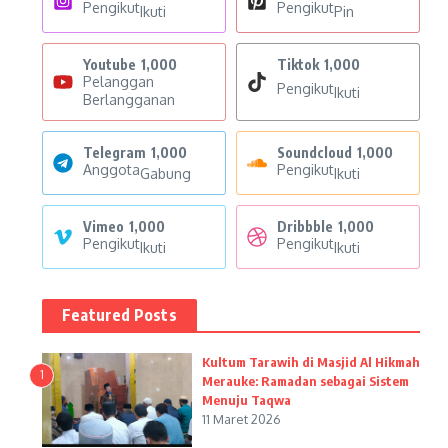
Pengikut
Pengikut
Ikuti
Pin
Youtube
1,000
Tiktok
1,000
Pelanggan
Pengikut
Ikuti
Berlangganan
Telegram
1,000
Soundcloud
1,000
Anggota
Pengikut
Gabung
Ikuti
Vimeo
1,000
Dribbble
1,000
Pengikut
Pengikut
Ikuti
Ikuti
Featured Posts
Kultum Tarawih di Masjid Al Hikmah
1
Merauke: Ramadan sebagai Sistem
Menuju Taqwa
11 Maret 2026