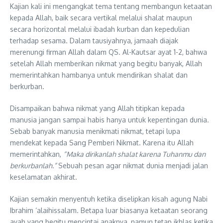
Kajian kali ini mengangkat tema tentang membangun ketaatan
kepada Allah, baik secara vertikal melalui shalat maupun
secara horizontal melalui ibadah kurban dan kepedulian
terhadap sesama. Dalam tausiyahnya, jamaah diajak
merenungi firman Allah dalam QS. Al-Kautsar ayat 1-2, bahwa
setelah Allah memberikan nikmat yang begitu banyak, Allah
memerintahkan hambanya untuk mendirikan shalat dan
berkurban.
Disampaikan bahwa nikmat yang Allah titipkan kepada
manusia jangan sampai habis hanya untuk kepentingan dunia.
Sebab banyak manusia menikmati nikmat, tetapi lupa
mendekat kepada Sang Pemberi Nikmat. Karena itu Allah
memerintahkan,
“Maka dirikanlah shalat karena Tuhanmu dan
berkurbanlah.”
Sebuah pesan agar nikmat dunia menjadi jalan
keselamatan akhirat.
Kajian semakin menyentuh ketika diselipkan kisah agung Nabi
Ibrahim ‘alaihissalam. Betapa luar biasanya ketaatan seorang
ayah yang begitu mencintai anaknya, namun tetap ikhlas ketika