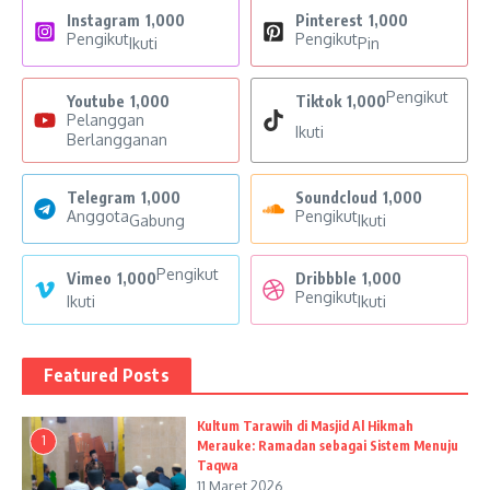
Instagram
1,000
Pinterest
1,000
Pengikut
Pengikut
Ikuti
Pin
Pengikut
Youtube
1,000
Tiktok
1,000
Pelanggan
Ikuti
Berlangganan
Telegram
1,000
Soundcloud
1,000
Anggota
Pengikut
Gabung
Ikuti
Pengikut
Vimeo
1,000
Dribbble
1,000
Pengikut
Ikuti
Ikuti
Featured Posts
Kultum Tarawih di Masjid Al Hikmah
1
Merauke: Ramadan sebagai Sistem Menuju
Taqwa
11 Maret 2026