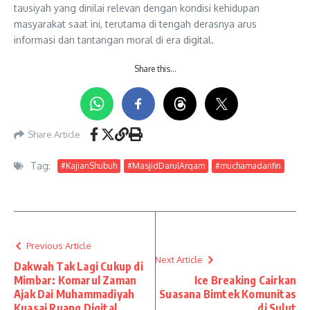
tausiyah yang dinilai relevan dengan kondisi kehidupan
masyarakat saat ini, terutama di tengah derasnya arus
informasi dan tantangan moral di era digital.
Share this…
Share Article
Tag:
#KajianShubuh
#MasjidDarulArqam
#muchamadarifin
Previous Article
Next Article
Dakwah Tak Lagi Cukup di
Mimbar: Komarul Zaman
Ice Breaking Cairkan
Ajak Dai Muhammadiyah
Suasana Bimtek Komunitas
Kuasai Ruang Digital
di Sulut