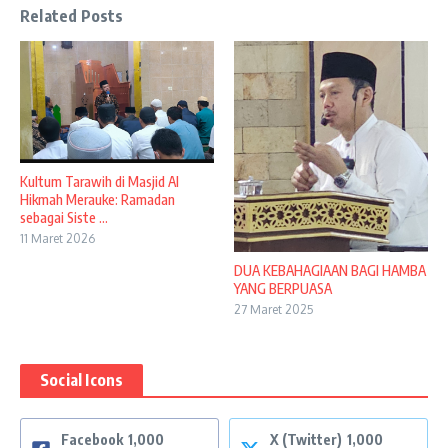
Related Posts
Kultum Tarawih di Masjid Al
Hikmah Merauke: Ramadan
sebagai Siste ...
11 Maret 2026
DUA KEBAHAGIAAN BAGI HAMBA
YANG BERPUASA
27 Maret 2025
Social Icons
Facebook
1,000
X (Twitter)
1,000