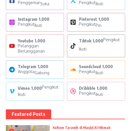
Penggemar
Pengikut
Suka
Ikuti
Instagram
1,000
Pinterest
1,000
Pengikut
Pengikut
Ikuti
Pin
Pengikut
Youtube
1,000
Tiktok
1,000
Pelanggan
Ikuti
Berlangganan
Telegram
1,000
Soundcloud
1,000
Anggota
Pengikut
Gabung
Ikuti
Pengikut
Vimeo
1,000
Dribbble
1,000
Pengikut
Ikuti
Ikuti
Featured Posts
Kultum Tarawih di Masjid Al Hikmah