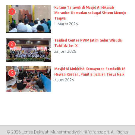
Kultum Tarawih di Masjid Al Hikmah
1
Merauke: Ramadan sebagai Sistem Menuju
Taqwa
11 Maret 2026
Tajdied Center PWM Jatim Gelar Wisuda
2
Tahfidz ke-IX
22 Juni 2025
Masjid Al Mukhlish Kemayoran Sembelih 16
3
Hewan Kurban, Panitia: Jumlah Terus Naik
7 Juni 2025
© 2026 Lensa Dakwah Muhammadiyah.
riffatransport
. All Rights