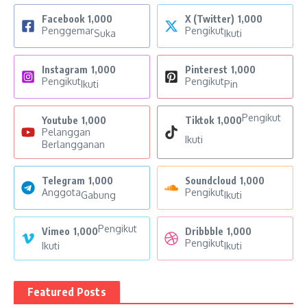
Facebook
1,000
X (Twitter)
1,000
Penggemar
Pengikut
Suka
Ikuti
Instagram
1,000
Pinterest
1,000
Pengikut
Pengikut
Ikuti
Pin
Pengikut
Youtube
1,000
Tiktok
1,000
Pelanggan
Ikuti
Berlangganan
Telegram
1,000
Soundcloud
1,000
Anggota
Pengikut
Gabung
Ikuti
Pengikut
Vimeo
1,000
Dribbble
1,000
Pengikut
Ikuti
Ikuti
Featured Posts