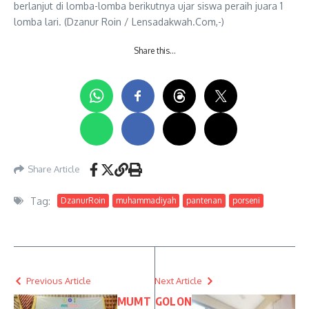
berlanjut di lomba-lomba berikutnya ujar siswa peraih juara 1
lomba lari. (Dzanur Roin / Lensadakwah.Com,-)
Share this…
Share Article
Tag:
DzanurRoin
muhammadiyah
pantenan
porseni
Previous Article
Next Article
MUMT
GOLON