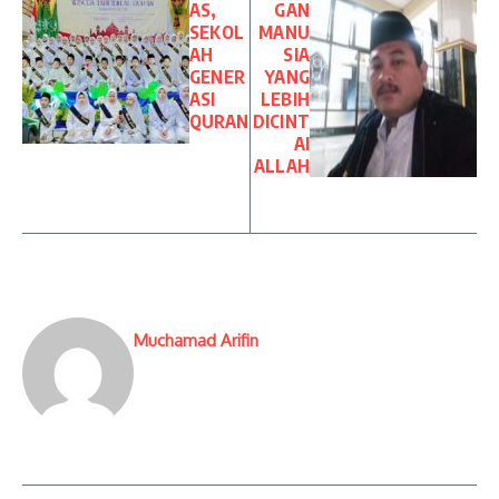
AS,
GAN
SEKOL
MANU
AH
SIA
GENER
YANG
ASI
LEBIH
QURAN
DICINT
AI
ALLAH
Muchamad Arifin