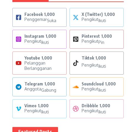
Facebook
1,000
X (Twitter)
1,000
Penggemar
Pengikut
Suka
Ikuti
Instagram
1,000
Pinterest
1,000
Pengikut
Pengikut
Ikuti
Pin
Youtube
1,000
Tiktok
1,000
Pelanggan
Pengikut
Ikuti
Berlangganan
Telegram
1,000
Soundcloud
1,000
Anggota
Pengikut
Gabung
Ikuti
Vimeo
1,000
Dribbble
1,000
Pengikut
Pengikut
Ikuti
Ikuti
Featured Posts