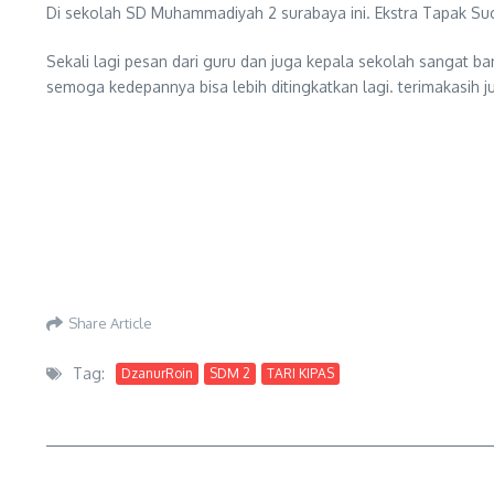
Di sekolah SD Muhammadiyah 2 surabaya ini. Ekstra Tapak Suci 
Sekali lagi pesan dari guru dan juga kepala sekolah sangat 
semoga kedepannya bisa lebih ditingkatkan lagi. terimakasi
Share Article
Tag:
DzanurRoin
SDM 2
TARI KIPAS