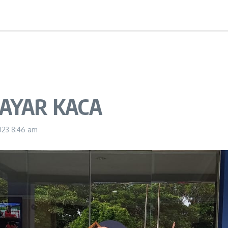
LAYAR KACA
023
8:46 am