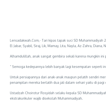
Lensadakwah.Com,- Tari kipas tapak suci SD Muhammadiyah 2 Su
El Jabar, Syabil, Siraj, Lik, Mamay, Lita, Nayla, Az-Zahra, Diana,
Alhamdulillah, anak sangat gembira sekali karena mungkin ini p
” Semoga kedepannya lebih banyak lagi kesempatan seperti ini
Untuk persiapannya dari anak-anak maupun pelatih sendiri me
penampilan mereka berlatih dua jali dalam sehari yaitu di pag
Ustadzah Choirotur Rosyidah selaku kepala SD Muhammadiyah 2 
ekstrakurikuler wajib disekolah Muhammadiyah.