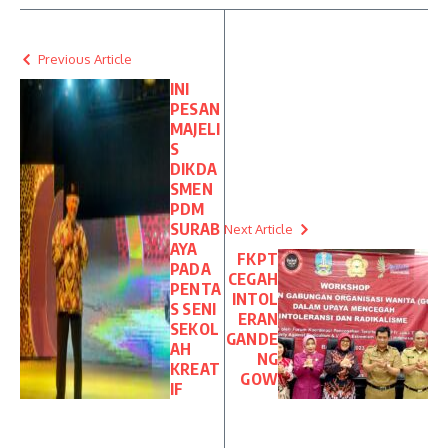
Previous Article
INI
PESAN
MAJELI
S
DIKDA
SMEN
PDM
SURAB
Next Article
AYA
FKPT
PADA
CEGAH
PENTA
INTOL
S SENI
ERAN
SEKOL
GANDE
AH
NG
KREAT
GOW
IF