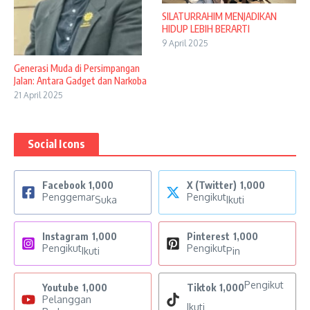
SILATURRAHIM MENJADIKAN
HIDUP LEBIH BERARTI
9 April 2025
Generasi Muda di Persimpangan
Jalan: Antara Gadget dan Narkoba
21 April 2025
Social Icons
Facebook
1,000
X (Twitter)
1,000
Penggemar
Pengikut
Suka
Ikuti
Instagram
1,000
Pinterest
1,000
Pengikut
Pengikut
Ikuti
Pin
Pengikut
Youtube
1,000
Tiktok
1,000
Pelanggan
Ikuti