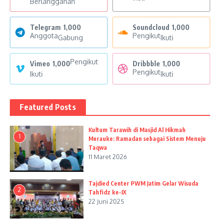
Berlangganan
Telegram
1,000
Soundcloud
1,000
Anggota
Pengikut
Gabung
Ikuti
Pengikut
Vimeo
1,000
Dribbble
1,000
Pengikut
Ikuti
Ikuti
Featured Posts
Kultum Tarawih di Masjid Al Hikmah
1
Merauke: Ramadan sebagai Sistem Menuju
Taqwa
11 Maret 2026
Tajdied Center PWM Jatim Gelar Wisuda
2
Tahfidz ke-IX
22 Juni 2025