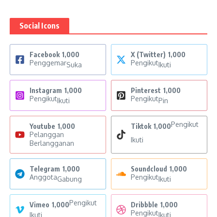
Social Icons
Facebook
1,000
X (Twitter)
1,000
Penggemar
Pengikut
Suka
Ikuti
Instagram
1,000
Pinterest
1,000
Pengikut
Pengikut
Ikuti
Pin
Pengikut
Youtube
1,000
Tiktok
1,000
Pelanggan
Ikuti
Berlangganan
Telegram
1,000
Soundcloud
1,000
Anggota
Pengikut
Gabung
Ikuti
Pengikut
Vimeo
1,000
Dribbble
1,000
Pengikut
Ikuti
Ikuti