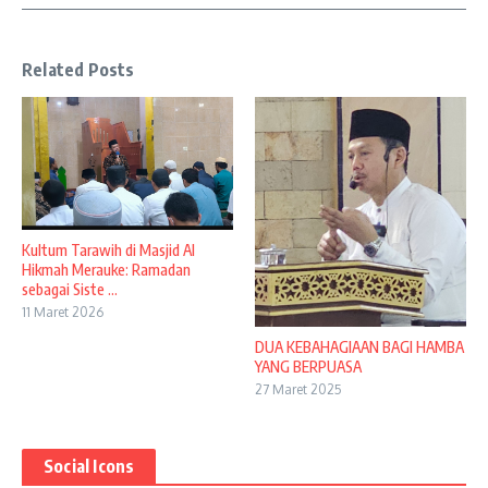
Related Posts
Kultum Tarawih di Masjid Al
Hikmah Merauke: Ramadan
sebagai Siste ...
11 Maret 2026
DUA KEBAHAGIAAN BAGI HAMBA
YANG BERPUASA
27 Maret 2025
Social Icons