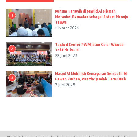
Kultum Tarawih di Masjid Al Hikmah
1
Merauke: Ramadan sebagai Sistem Menuju
Taqwa
11 Maret 2026
Tajdied Center PWM Jatim Gelar Wisuda
2
Tahfidz ke-IX
22 Juni 2025
Masjid Al Mukhlish Kemayoran Sembelih 16
3
Hewan Kurban, Panitia: Jumlah Terus Naik
7 Juni 2025