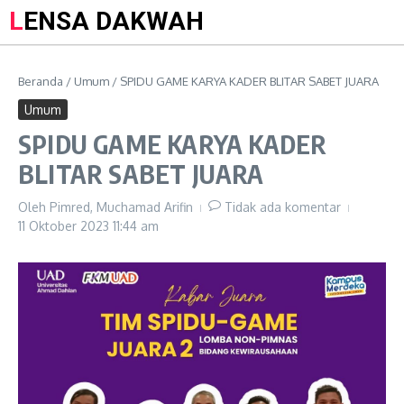
LENSA DAKWAH
Beranda
/
Umum
/
SPIDU GAME KARYA KADER BLITAR SABET JUARA
Umum
SPIDU GAME KARYA KADER
BLITAR SABET JUARA
Oleh
Pimred, Muchamad Arifin
Tidak ada komentar
11 Oktober 2023
11:44 am