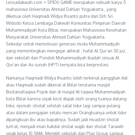
Lensadakwah.com = SPIDU GAME merupakan sebuah karya 5
mahasiswa Universitas Ahmad Dahlan Yogyakarta , yang
diketuai oleh Haqmadi Widya Ihsanto putra dari Drh Sri
Widodo Ketua Lembaga Dakwah Komunitas Pimpinan Daerah
Muhammadiyah Kota Blitar, merupakan Mahasiswa Kesehatan
Masyarakat Universitas Ahmad Dahlan Yogyakarta.
Sekedar untuk memotivasi generasi muda Muhammadiyah
yang mementingkan mengejar akhirat : hafal Al Qur’an 30 juz.
dan sekolah dan Pondok Muhammadiyah ibadah sesuai Al
Qur’an dan As-sunah (HPT) ternyata bisa berprestasi.
Namanya Haqmadi Widya Ihsanto lebih terkenal panggilan Adi
atau Haqmadi sudah dikenal di Blitar terutama masjid
Bustanuttaqwa Pojok dan di masjid At-taqwa Muhammadiyah
kota Blitar karena sejak kecil diajak oleh orang tuanya datang
tidur, iqomah :sholat setelah salat tidur lagi sampai pulang
atau dalam pengajian selalu mencari Orangtuanya untuk tidur
dipangkuan ibu atau bapaknya. Sudah jadi muadzin sholat
Jum’at, menjadi iman bakdal sholat wajib dan sholat Tarawih
sejak kelas 10 SMA. Memilih sekolah dari Play Group sampai