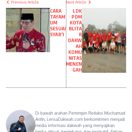
Previous Article
Next Article
CARA
LDK
TAYAM
PDM
UM
KOTA
SESUAI
BLITA
SYAR’I
R
DAKW
AH
KOMU
NITAS
MENEN
GAH
Di bawah arahan Pemimpin Redaksi Muchamad
Arifin, LensaDakwah.com berkomitmen menjadi
media informasi dakwah yang menyajikan
berita aktual, berimbang, dan inspiratif. Setiap