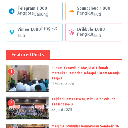
Telegram
1,000
Soundcloud
1,000
Anggota
Pengikut
Gabung
Ikuti
Pengikut
Vimeo
1,000
Dribbble
1,000
Pengikut
Ikuti
Ikuti
Featured Posts
Kultum Tarawih di Masjid Al Hikmah
1
Merauke: Ramadan sebagai Sistem Menuju
Taqwa
11 Maret 2026
Tajdied Center PWM Jatim Gelar Wisuda
2
Tahfidz ke-IX
22 Juni 2025
Masjid Al Mukhlish Kemayoran Sembelih 16