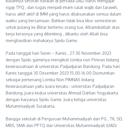
kuliahnya setoran hafalan di persada UAD, harus mengajar
ngaji TPQ , dan tugas menjadi imam salat wajib dan tarawih,
harus aktif aktif di IMM yang harus dilaksanakan semua dalam
waktu yang bersamaan. Bahkan tidak bisa libur semesteran
untuk pulang ke Blitar bertemu orang tua. Alhamdulillah atas
kerja kerasnya yang dibimbing , dibantu oleh Allah bisa
menghasilkan mahakarya Spidu Game.
Pada tanggal hari Senin – Kamis , 27-30 November 2023
dengan Spidu gamenya mengikuti lomba non Pimnas bidang
kewirausahaan di universitas Padjadjaran Bandung. Pada hari
Kamis tanggal 30 Desember 2023 15.00-16.00 Diumumkan
sebagai pemenang Lomba Non PIMNAS bidang
Kewirausahaan yaitu Juara kesatu : universitas Padjadjaran
Bandung, juara kedua universitas Ahmad Dahlan Yogyakarta
dengan karyanya Spidu Game, Juara ketiga universitas
Muhammadiyah Surakarta.
Bangga sekolah di Perguruan Muhammadiyah dari PG , TK, SD,
MBS, SMA dan PPTQ dan Universitas Muhammadiyah (UAD)