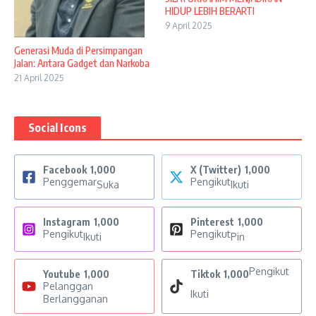
HIDUP LEBIH BERARTI
9 April 2025
Generasi Muda di Persimpangan
Jalan: Antara Gadget dan Narkoba
21 April 2025
Social Icons
Facebook
1,000
X (Twitter)
1,000
Penggemar
Pengikut
Suka
Ikuti
Instagram
1,000
Pinterest
1,000
Pengikut
Pengikut
Ikuti
Pin
Pengikut
Youtube
1,000
Tiktok
1,000
Pelanggan
Ikuti
Berlangganan