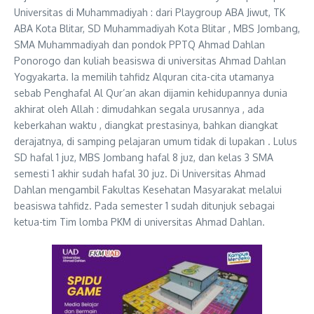
Universitas di Muhammadiyah : dari Playgroup ABA Jiwut, TK
ABA Kota Blitar, SD Muhammadiyah Kota Blitar , MBS Jombang,
SMA Muhammadiyah dan pondok PPTQ Ahmad Dahlan
Ponorogo dan kuliah beasiswa di universitas Ahmad Dahlan
Yogyakarta. Ia memilih tahfidz Alquran cita-cita utamanya
sebab Penghafal Al Qur’an akan dijamin kehidupannya dunia
akhirat oleh Allah : dimudahkan segala urusannya , ada
keberkahan waktu , diangkat prestasinya, bahkan diangkat
derajatnya, di samping pelajaran umum tidak di lupakan . Lulus
SD hafal 1 juz, MBS Jombang hafal 8 juz, dan kelas 3 SMA
semesti 1 akhir sudah hafal 30 juz. Di Universitas Ahmad
Dahlan mengambil Fakultas Kesehatan Masyarakat melalui
beasiswa tahfidz. Pada semester 1 sudah ditunjuk sebagai
ketua-tim Tim lomba PKM di universitas Ahmad Dahlan.