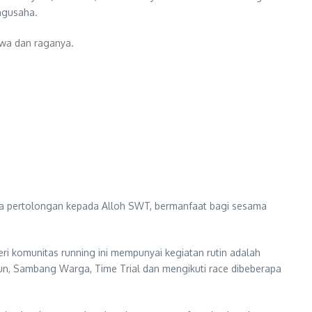
engusaha.
iwa dan raganya.
nta pertolongan kepada Alloh SWT, bermanfaat bagi sesama
eri komunitas running ini mempunyai kegiatan rutin adalah
l Run, Sambang Warga, Time Trial dan mengikuti race dibeberapa