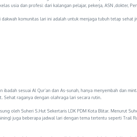
las usia dan profesi: dari kalangan pelajar, pekerja, ASN ,dokter, P
i dakwah komunitas lari ini adalah untuk menjaga tubuh tetap sehat j
kan ibadah sesuai Al Qur’an dan As-sunah, hanya menyembah dan mi
. Sehat raganya dengan olahraga lari secara rutin.
gsung oleh Suheri S.Hut Sekertaris LDK PDM Kota Blitar. Menurut Suh
aining) juga beberapa jadwal lari dengan tema tertentu seperti Trai