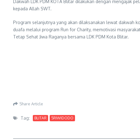
Dakwah LDK PDM KOTA Blitar dilakukan dengan mengajak pela
kepada Allah SWT.
Program selanjutnya yang akan dilaksanakan lewat dakwah komu
duafa melalui program Run for Charity, memotivasi masyarakat
Tetap Sehat Jiwa Raganya bersama LDK PDM Kota Blitar.
Share Article
Tag:
BLITAR
SRIWIDODO