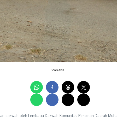
Share this…
an dakwah oleh Lembaga Dakwah Komunitas Pimpinan Daerah Muhamm