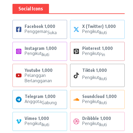
Social Icons
Facebook
1,000
X (Twitter)
1,000
Penggemar
Pengikut
Suka
Ikuti
Instagram
1,000
Pinterest
1,000
Pengikut
Pengikut
Ikuti
Pin
Youtube
1,000
Tiktok
1,000
Pelanggan
Pengikut
Ikuti
Berlangganan
Telegram
1,000
Soundcloud
1,000
Anggota
Pengikut
Gabung
Ikuti
Vimeo
1,000
Dribbble
1,000
Pengikut
Pengikut
Ikuti
Ikuti