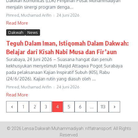
Dakwah Komunitas (LDK) Pimpinan Pusat Muhammadiyah
menjalin sinergi program denga...
Pimred, Muchamad Arifin
24 Juni 2026
Read More
Dakwah
News
Teguh Dalam Iman, Istiqomah Dalam Dakwah:
Belajar dari Kisah Nabi Musa dan Fir’aun
Surabaya, 24 Juni 2026 – Suasana hangat dan penuh
kekhusyukan menyelimuti Masjid Attaqwa Pogot Surabaya
pada pelaksanaan Kajian Inspiratif Subuh (KIS), Rabu
(24/6/2026). Kajian rutin yang diasuh oleh ...
Pimred, Muchamad Arifin
24 Juni 2026
Read More
1
2
3
4
5
6
...
113
© 2026 Lensa Dakwah Muhammadiyah.
riffatransport
. All Rights
Reserved.