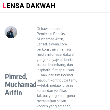
LENSA DAKWAH
Di bawah arahan
Pemimpin Redaksi
Muchamad Arifin,
LensaDakwah.com
berkomitmen menjadi
media informasi dakwah
yang menyajikan berita
aktual, berimbang, dan
inspiratif. Setiap tulisan
Pimred,
—baik dari tim internal
maupun kontributor tamu
Muchamad
—telah melalui proses
Arifin
kurasi dan verifikasi
faktual yang ketat guna
memastikan sajian
konten yang amanah,